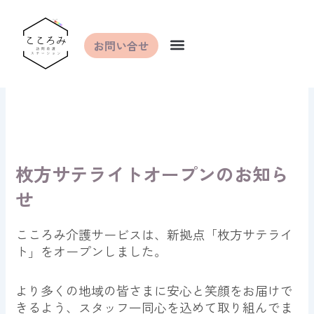
内
容
を
お問い合せ
ス
キ
ッ
プ
枚方サテライトオープンのお知ら
せ
こころみ介護サービスは、新拠点「枚方サテライ
ト」をオープンしました。
より多くの地域の皆さまに安心と笑顔をお届けで
きるよう、スタッフ一同心を込めて取り組んでま